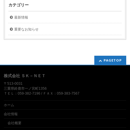
カテゴリー
最新情報
重要なお知らせ
PAGETOP
株式会社 ＳＫ－ＮＥＴ
〒513-0031
三重県鈴鹿市一ノ宮町1356
ＴＥＬ：059-382-7196 / ＦＡＸ：059-383-7567
ホーム
会社情報
会社概要