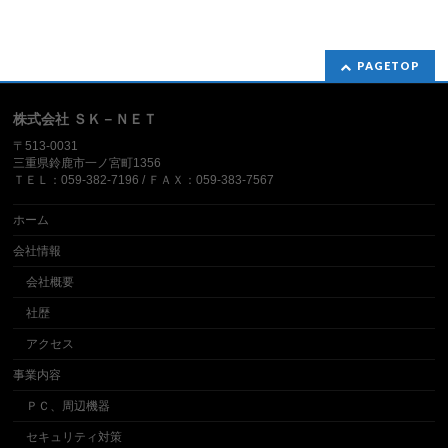
PAGETOP
株式会社 ＳＫ－ＮＥＴ
〒513-0031
三重県鈴鹿市一ノ宮町1356
ＴＥＬ：059-382-7196 / ＦＡＸ：059-383-7567
ホーム
会社情報
会社概要
社歴
アクセス
事業内容
ＰＣ、周辺機器
セキュリティ対策