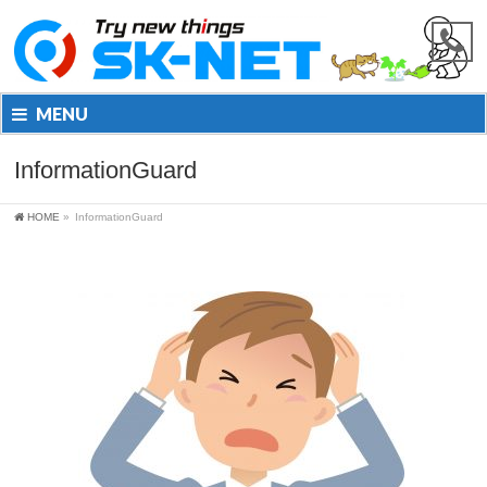
MENU
InformationGuard
HOME
»
InformationGuard