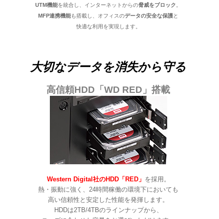
UTM機能
を統合し、インターネットからの
脅威をブロック
。
MFP連携機能
も搭載し、オフィスの
データの安全な保護
と
快適な利用を実現します。
大切なデータを消失から守る
高信頼HDD「WD RED」搭載
Western Digital社のHDD「RED」
を採用。
熱・振動に強く、24時間稼働の環境下においても
高い信頼性と安定した性能を発揮します。
HDDは2TB/4TBのラインナップから、