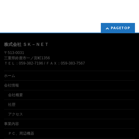
PAGETOP
株式会社 ＳＫ－ＮＥＴ
〒513-0031
三重県鈴鹿市一ノ宮町1356
ＴＥＬ：059-382-7196 / ＦＡＸ：059-383-7567
ホーム
会社情報
会社概要
社歴
アクセス
事業内容
ＰＣ、周辺機器